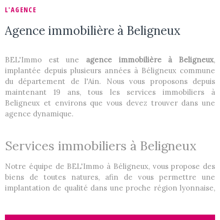
L'AGENCE
ACTUALIT
Agence immobilière à Beligneux
CONTACT
BEL'Immo est une
agence immobilière à Beligneux
,
implantée depuis plusieurs années à Béligneux commune
du département de l'Ain. Nous vous proposons depuis
maintenant 19 ans, tous les services immobiliers à
Beligneux et environs que vous devez trouver dans une
agence dynamique.
Services immobiliers à Beligneux
Notre équipe de BEL'Immo à Béligneux, vous propose des
biens de toutes natures, afin de vous permettre une
implantation de qualité dans une proche région lyonnaise,
deuxième agglomération française.
Transactions
: nous disposons de terrains, d'appartements