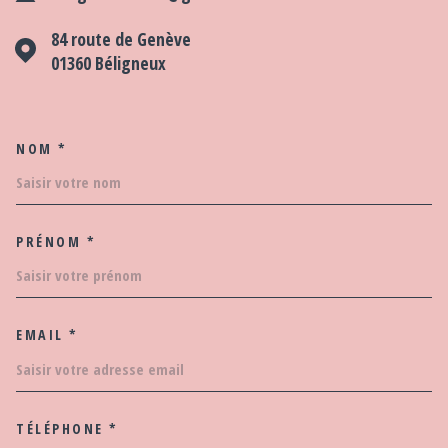
84 route de Genève
01360
Béligneux
NOM *
TRAD_MELTEM_VOSCOORDO
PRÉNOM *
EMAIL *
TÉLÉPHONE *