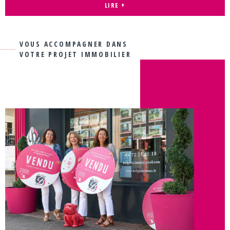
et de maisons. Ces biens sont situés dans de petites
LIRE +
agglomérations de la banlieue lyonnaise ou à la campagne.
Toujours proches des moyens d'accès, des commerces et
des écoles liés à une zone d'opportunité comme la région
VOUS ACCOMPAGNER DANS
Rhône-Alpes.
VOTRE PROJET IMMOBILIER
Programmes neufs
: nous proposons différents
programmes neufs dans la région que nous vous invitons à
consulter
Estimation
: en fonction de vos choix et de votre budget,
nous pouvons estimer tous biens à la vente ou à l'achat.
Estimation immobilière sur l'Ain
Estimation immobilière sur La Côtière