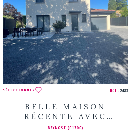
VOIR LE BIEN
Réf :
2483
SÉLECTIONNER
BELLE MAISON
RÉCENTE AVEC
PISCINE
BEYNOST (01700)