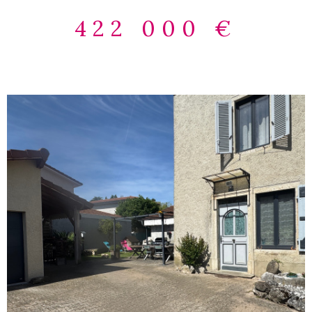
parentale, un bureau pouvant devenir une chambre
422 000 €
supplémentaire et un wc avec lave-mains. A l'étage : un
grand dégagement dessert le coin nuit avec 3 chambres,
une grande salle de douche avec wc. Ce bien est complété
par une terrasse nord ouest et une terrasse abritée côté
sud donnant sur la piscine, un garage, un chalet de jardin,
un terrain de pétanque. Belle parcelle de 863 m² close avec
portail motorisé. Maison très bien entretenue, idéalement
située. Les informations sur les risques auxquels ce bien est
exposé sont disponibles sur le site Géorisques :
www.georisques.gouv.fr Agence BEL'IMMO - 84 Route de
Genève 01360 BÉLIGNEUX - 04 72 25 91 18
VOIR LE BIEN