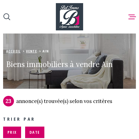
Aller
Aller
Aller
Aller
à
à
au
au
:
la
menu
contenu
recherche
principal
ACCUEIL
ACCUEIL
VENTE
AIN
NOS BIEN
Biens immobiliers à vendre Ain
VENTE
NOS BIEN
23
annonce(s) trouvée(s) selon vos critères
VENDRE
TRIER PAR
ESTIMER
PRIX
DATE
NOTRE AG