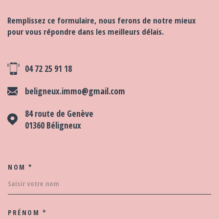
Remplissez ce formulaire, nous ferons de notre mieux
pour vous répondre dans les meilleurs délais.
04 72 25 91 18
beligneux.immo@gmail.com
84 route de Genève
01360
Béligneux
NOM *
TRAD_MELTEM_VOSCOORDO
PRÉNOM *