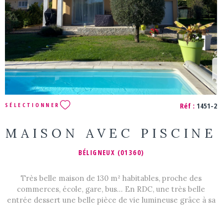
Réf :
1451-2
SÉLECTIONNER
MAISON AVEC PISCINE
BÉLIGNEUX (01360)
Très belle maison de 130 m² habitables, proche des
commerces, école, gare, bus... En RDC, une très belle
entrée dessert une belle pièce de vie lumineuse grâce à sa
triple exposition, avec coin salon / salle à manger et
cuisine meublée et équipée récente ; une chambre