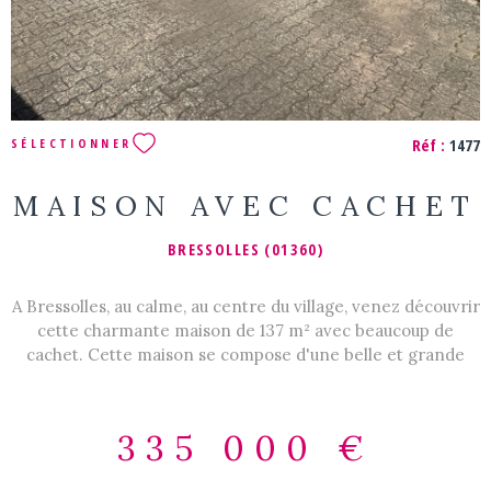
Réf :
1477
SÉLECTIONNER
MAISON AVEC CACHET
BRESSOLLES (01360)
A Bressolles, au calme, au centre du village, venez découvrir
cette charmante maison de 137 m² avec beaucoup de
cachet. Cette maison se compose d'une belle et grande
pièce de vie de 42 m², d'une cuisine équipée et meublée,
d'un cellier / chaufferie, d'une chambre parentale avec son
dressing attenant et une grande salle de douche / wc.
335 000 €
Deux autres chambres et un bureau créent un bel espace
nuit. Cette jolie maison chaleureuse est agrémentée d'une