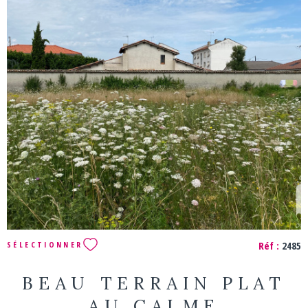
Géorisques : www.georisques.gouv.fr
VOIR LE BIEN
Réf :
2485
SÉLECTIONNER
BEAU TERRAIN PLAT
AU CALME