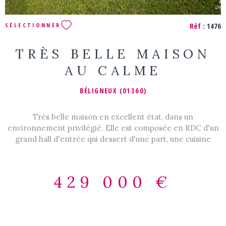
Réf :
1476
SÉLECTIONNER
TRÈS BELLE MAISON
AU CALME
BÉLIGNEUX (01360)
Très belle maison en excellent état, dans un
environnement privilégié. Elle est composée en RDC d'un
grand hall d'entrée qui dessert d'une part, une cuisine
meublée et équipée, avec son cellier / buanderie attenant ;
et d'autre part un vaste salon / séjour lumineux. Le rez de
chaussée est complété par une suite parentale avec
429 000 €
dressing et salle de douche, et un wc indépendant avec
lave-mains. Le très bel escalier central dessert, à l'étage,
un hall, 3 belles chambres, une salle de bains et un wc. La
maison est agrémentée d'un grand garage et d'une