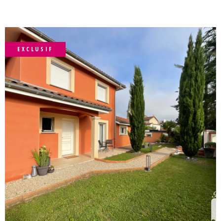
belle parcelle de 334 m² sans vis-à-vis et entièrement
close. Un garage indépendant, un carport, une terrasse
ainsi qu'un joli jardin complètent cette bâtisse. Les
informations sur les risques auxquels ce bien est exposé
sont disponibles sur le site Géorisques :
EXCLUSIF
www.georisques.gouv.fr Agence BEL'IMMO - 84 Route de
Genève 01360 BÉLIGNEUX - 04 72 25 91 18
VOIR LE BIEN