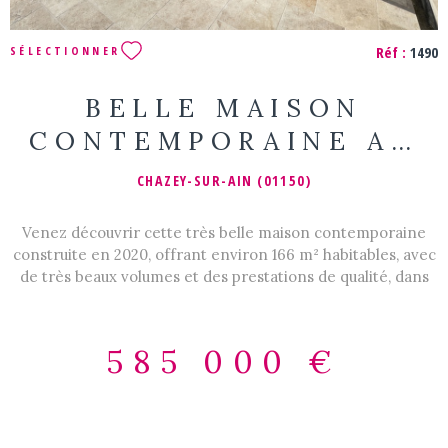
Réf :
1490
SÉLECTIONNER
BELLE MAISON
CONTEMPORAINE AU
CALME
CHAZEY-SUR-AIN (01150)
Venez découvrir cette très belle maison contemporaine
construite en 2020, offrant environ 166 m² habitables, avec
de très beaux volumes et des prestations de qualité, dans
un environnement calme. Dès l'entrée, un vaste hall avec
de nombreux rangements dessert une belle pièce de vie
baignée de lumière et ouverte sur une grande terrasse
585 000 €
couverte, véritable prolongement de la maison. La cuisine,
entièrement équipée et meublée, est complétée par un
cellier attenant pour un maximum de praticité. Le Rez de
chaussée accueille également un wc indépendant avec lave