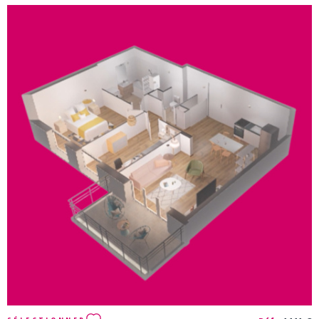
parcelle close très bien entretenue avec abri de jardin,
terrasse et piscine hors-sol. Cette villa offre de belles
prestations : portail et porte de garage motorisés,
aspiration centralisée, volets roulants électriques,
climatisation. Les informations sur les risques auxquels ce
bien est exposé sont disponibles sur le site Géorisques :
www.georisques.gouv.fr Agence BEL'IMMO - 84 Route de
Genève 01360 BÉLIGNEUX - 04 72 25 91 18
VOIR LE BIEN