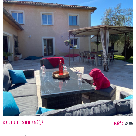
annonce ont été meublées virtuellement. Les informations
sur les risques auxquels ce bien est exposé sont disponibles
sur le site Géorisques : www.georisques.gouv.fr Agence
BEL'IMMO - 84 Route de Genève 01360 BÉLIGNEUX - 04
72 25 91 18
VOIR LE BIEN
Réf :
2486
SÉLECTIONNER