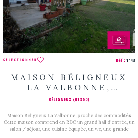
Réf :
1443
SÉLECTIONNER
MAISON BÉLIGNEUX
LA VALBONNE,
PROCHE COMMODITÉS
BÉLIGNEUX (01360)
Maison Béligneux La Valbonne, proche des commodités
Cette maison comprend en RDC un grand hall d'entrée, un
salon / séjour, une cuisine équipée, un wc, une grande
pièce, actuellement buanderie / cellier qui peut être