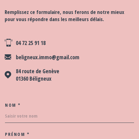
Remplissez ce formulaire, nous ferons de notre mieux
pour vous répondre dans les meilleurs délais.
04 72 25 91 18
beligneux.immo@gmail.com
84 route de Genève
01360
Béligneux
NOM *
TRAD_MELTEM_VOSCOORDO
PRÉNOM *