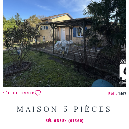
VOIR LE BIEN
Réf :
1467
SÉLECTIONNER
MAISON 5 PIÈCES
BÉLIGNEUX (01360)