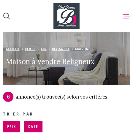
Aller
Aller
Aller
Aller
à
à
au
au
:
la
menu
contenu
recherche
principal
ACCUEIL
ACCUEIL
VENTE
AIN
BELIGNEUX
MAISON
NOS BIEN
Maison à vendre Beligneux
VENTE
NOS BIEN
6
annonce(s) trouvée(s) selon vos critères
VENDRE
TRIER PAR
ESTIMER
PRIX
DATE
NOTRE AG