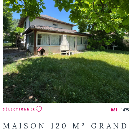
climatisation. Les informations sur les risques auxquels ce
bien est exposé sont disponibles sur le site Géorisques :
www.georisques.gouv.fr Agence BEL'IMMO - 84 Route de
Genève 01360 BÉLIGNEUX - 04 72 25 91 18
VOIR LE BIEN
Réf :
1475
SÉLECTIONNER
MAISON 120 M² GRAND