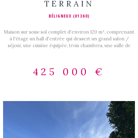
TERRAIN
BÉLIGNEUX (01360)
Maison sur sous-sol complet d'environ 120 m², comprenant
à l'étage un hall d'entrée qui dessert un grand salon /
séjour, une cuisine équipée, trois chambres, une salle de
douche, un wc. En rez de jardin : un double garage, une
chaufferie, un wc avec point d'eau, une buanderie / cellier,
une pièce pouvant faire office de bureau ou de chambre,
425 000 €
ainsi qu'une grande véranda orientée sud donnant sur une
grande parcelle de 1496 m². Les informations sur les
risques auxquels ce bien est exposé sont disponibles sur le
site Géorisques : www.georisques.gouv.fr Agence
BEL'IMMO - 84 Route de Genève 01360 BÉLIGNEUX - 04
72 25 91 18