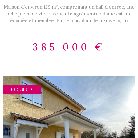
Maison d'environ 129 m², comprenant un hall d'entrée, une
belle pièce de vie traversante agrémentée d'une cuisine
équipée et meublée. Par le biais d'un demi-niveau, un
dégagement dessert 4 chambres, une salle de bains et un
wc. Cette maison est complétée par une grande salle de
douche/wc, une buanderie, et un grand garage. Elle est
385 000 €
implantée sur une belle parcelle de 1060 m², entièrement
close, avec 2 terrasses et une piscine hors-sol. Les
informations sur les risques auxquels ce bien est exposé
sont disponibles sur le site Géorisques :
www.georisques.gouv.fr
EXCLUSIF