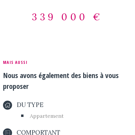
aménagée en suite parentale avec douche attenante. A
l'étage, un grand dégagement dessert 5 chambres, une
339 000 €
salle de bains, un wc. Terrasse abritée côté sud. Grande
parcelle de 1258 m² en partie en zone Uab. Prévoir
quelques rafraichissements. Les informations sur les
risques auxquels ce bien est exposé sont disponibles sur le
site Géorisques : www.georisques.gouv.fr Agence
BEL'IMMO - 84 Route de Genève 01360 BÉLIGNEUX - 04
72 25 91 18
MAIS AUSSI
Nous avons également des biens à vous
proposer
DU TYPE
Appartement
COMPORTANT