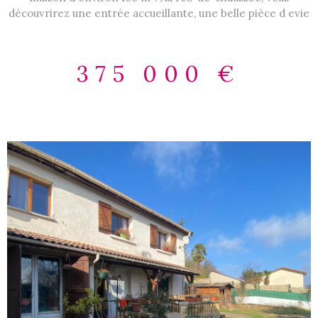
découvrirez une entrée accueillante, une belle pièce d evie
lumineuse bénéficiant d'une triple exposition, une cuisine
équipée ouverte sur le séjour, un cellier attenant, ainsi
qu'un wc. A l'étage, l'espace nuit offre trois belles
375 000 €
chambres toutes aménagées de grands placards/dressing,
une salle de bains et un wc séparé. Un garage vient
compléter le bien. Cette maison offre de belles prestations
: portail et porte de garage motorisés, alarme, panneaux
photovoltaïques, climatisation, système d'arrosage enterré.
Côté extérieur, vous profiterez d'une belle parcelle
entièrement close avec terrasse et piscine. Les
informations sur les risques auxquels ce bien est exposé
sont disponibles sur le site Géorisques :
www.georisques.gouv.fr Agence BEL'IMMO - 84 Route de
Genève 01360 BÉLIGNEUX - 04 72 25 91 18
VOIR LE BIEN