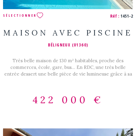
Réf :
1451-2
SÉLECTIONNER
MAISON AVEC PISCINE
BÉLIGNEUX (01360)
Très belle maison de 130 m² habitables, proche des
commerces, école, gare, bus... En RDC, une très belle
entrée dessert une belle pièce de vie lumineuse grâce à sa
triple exposition, avec coin salon / salle à manger et
cuisine meublée et équipée récente ; une chambre
parentale, un bureau pouvant devenir une chambre
422 000 €
supplémentaire et un wc avec lave-mains. A l'étage : un
grand dégagement dessert le coin nuit avec 3 chambres,
une grande salle de douche avec wc. Ce bien est complété
par une terrasse nord ouest et une terrasse abritée côté
sud donnant sur la piscine, un garage, un chalet de jardin,
un terrain de pétanque. Belle parcelle de 863 m² close avec