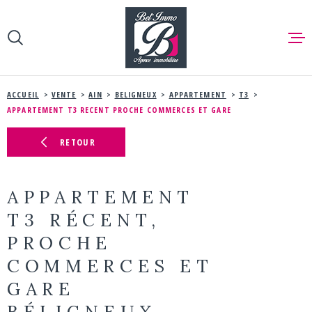
Aller
Aller
Aller
Aller
à
à
au
au
:
la
menu
contenu
recherche
principal
ACCUEIL
ACCUEIL
VENTE
AIN
BELIGNEUX
APPARTEMENT
T3
APPARTEMENT T3 RECENT PROCHE COMMERCES ET GARE
NOS BIEN
RETOUR
VENTE
NOS BIEN
APPARTEMENT
T3 RÉCENT,
VENDRE
PROCHE
COMMERCES ET
ESTIMER
GARE
BÉLIGNEUX
NOTRE AG