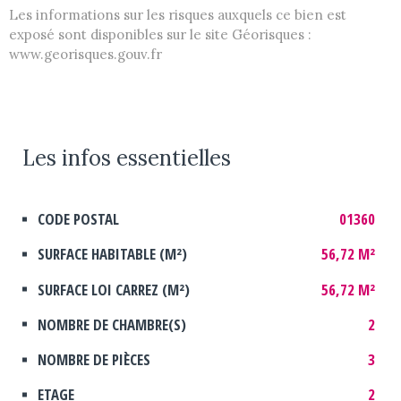
Les informations sur les risques auxquels ce bien est
exposé sont disponibles sur le site Géorisques :
www.georisques.gouv.fr
Les infos
essentielles
Caractérisque
Valeurs
CODE POSTAL
01360
SURFACE HABITABLE (M²)
56,72 M²
SURFACE LOI CARREZ (M²)
56,72 M²
NOMBRE DE CHAMBRE(S)
2
NOMBRE DE PIÈCES
3
ETAGE
2