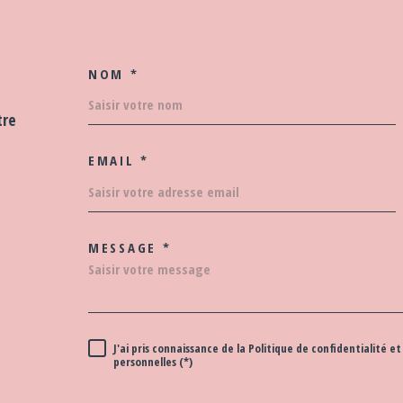
NOM *
TRAD_MELTEM_VOS
tre
EMAIL *
MESSAGE *
TRAD_MELTEM_VOR
J'ai pris connaissance de la Politique de confidentialité
RÈGLEMENTATION
personnelles (*)