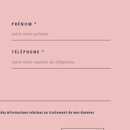
PRÉNOM *
COORDONNEES
TÉLÉPHONE *
EDEMANDE
 et des informations relatives au traitement de mes données