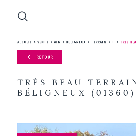
Aller
Aller
Aller
Aller
à
à
au
au
:
la
menu
contenu
recherche
principal
ACCUEIL
VENTE
AIN
BELIGNEUX
TERRAIN
T
TRES BE
RETOUR
TRÈS BEAU TERRAI
BÉLIGNEUX (01360)