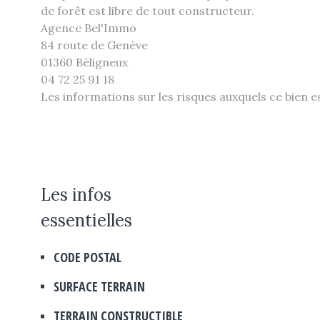
de forêt est libre de tout constructeur.
Agence Bel'Immo
84 route de Genève
01360 Béligneux
04 72 25 91 18
Les informations sur les risques auxquels ce bien e
Les infos
essentielles
CODE POSTAL
Caractérisque
Valeurs
SURFACE TERRAIN
TERRAIN CONSTRUCTIBLE