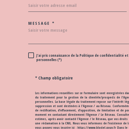
MESSAGE *
TRAD_MELTEM_VOR
J'ai pris connaissance de la Politique de confidentialité
RÈGLEMENTATION
personnelles (*)
* Champ obligatoire
Les informations recueillies sur ce formulaire sont enregistrées d
du traitement pour la gestion de la clientèle/prospects de l'
personnelles. La base légale du traitement repose sur l'intérêt l
suppression et sont destinées à l'Agence / au Réseau. Conformément
de rectification, d’effacement, d’opposition, de limitation et de 
moment en contactant directement l’Agence / Le Réseau. Consultez l
estimez, après avoir contacté l'Agence / le Réseau, que vos droits
une réclamation à la CNIL. Nous vous informons de l’existence de l
vous pouvez vous inscrire ici : https://www.bloctel.gouv.fr Dans l