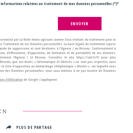
des informations relatives au traitement de mes données personnelles (*)*
ENVOYER
informatisé par La Boite Immo agissant comme Sous-traitant du traitement pour la
 du Traitement de vos Données personnelles. La base légale du traitement repose
emande de suppression et sont destinées à l'Agence / au Réseau. Conformément à
ation, d’effacement, d’opposition, de limitation et de portabilité de vos données.
ement l’Agence / Le Réseau. Consultez le site https://cnil.fr/fr pour plus
e Réseau, que vos droits « Informatique et Libertés » ne sont pas respectés, vous
 la liste d'opposition au démarchage téléphonique « Bloctel », sur laquelle vous
ction des Données personnelles, nous vous invitons à ne pas inscrire de Données
ons d'Utilisation
de Google s'appliquent.
EN
R
PLUS DE PARTAGE