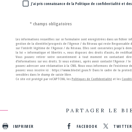
J'ai pris connaissance de la Politique de confidentialité et 
* champs obligatoires
Les informations recueillies sur ce formulaire sont enregistrées dans un fichier 
gestion de la clientèle/prospects de l'Agence / du Réseau qui reste Responsable
sur l'intérêt légitime de l'Agence / du Réseau. Elles sont conservées jusqu'à d
la loi « informatique et libertés », vous disposez des droits d’accès, de rectific
Vous pouvez retirer votre consentement à tout moment en contactant direct
d’informations sur vos droits. Si vous estimez, après avoir contacté l'Agence / l
pouvez adresser une réclamation à la CNIL. Nous vous informons de l’existence de
pouvez vous inscrire ici : https://www.bloctel.gouv.fr Dans le cadre de la prote
sensibles dans le champ de saisie libre.
Ce site est protégé par reCAPTCHA, les
Politiques de Confidentialité
et les
Conditi
PARTAGER LE BI
IMPRIMER
FACEBOOK
TWITTE