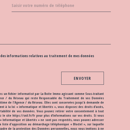
EDEMANDE
 et des informations relatives au traitement de mes données
ENVOYER
ans un fichier informatisé par La Boite Immo agissant comme Sous-traitant
Agence / du Réseau qui reste Responsable du Traitement de vos Données
égitime de l'Agence / du Réseau. Elles sont conservées jusqu'à demande de
 à la loi « informatique et libertés », vous disposez des droits d’accès,
portabilité de vos données. Vous pouvez retirer votre consentement à tout
e site https://cnil.fr/fr pour plus d’informations sur vos droits. Si vous
 « Informatique et Libertés » ne sont pas respectés, vous pouvez adresser
a liste d'opposition au démarchage téléphonique « Bloctel », sur laquelle
e cadre de la protection des Données personnelles, nous vous invitons à ne