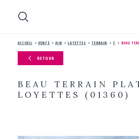
Aller
Aller
Aller
Aller
à
à
au
au
:
la
menu
contenu
recherche
principal
ACCUEIL
VENTE
AIN
LOYETTES
TERRAIN
T
BEAU TER
RETOUR
BEAU TERRAIN PLA
LOYETTES (01360)