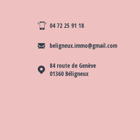
04 72 25 91 18
beligneux.immo@gmail.com
84 route de Genève
01360
Béligneux