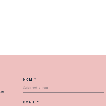
NOM *
TRAD_MELTEM_VOS
tre
EMAIL *