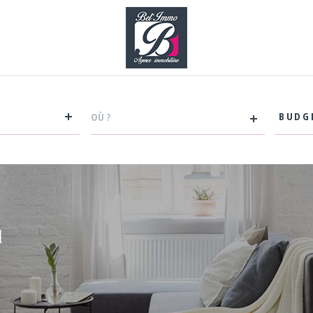
VILLE
Budget
BUDG
RÉFÉRENCE
CRIT
SUPP
Pisc
Terr
l