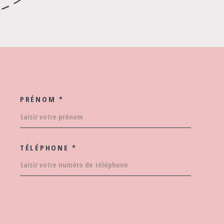
PRÉNOM *
COORDONNEES
TÉLÉPHONE *
EDEMANDE