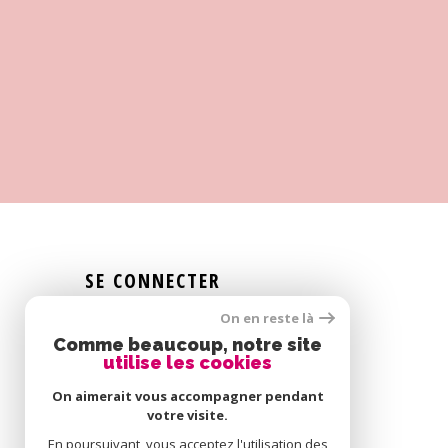
SE CONNECTER
On en reste là
ESPACE PROPRIÉTAIRE
Comme beaucoup, notre site
utilise les cookies
On aimerait vous accompagner pendant
votre visite.
En poursuivant, vous acceptez l'utilisation des