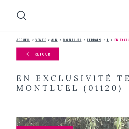
Aller
Aller
Aller
Aller
à
à
au
au
:
la
menu
contenu
recherche
principal
ACCUEIL
VENTE
AIN
MONTLUEL
TERRAIN
T
EN EXCL
RETOUR
EN EXCLUSIVITÉ T
MONTLUEL (01120)