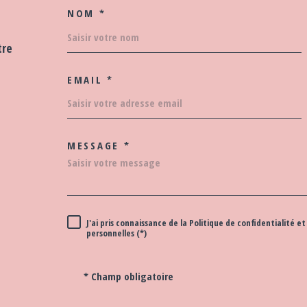
NOM *
TRAD_MELTEM_VOS
tre
EMAIL *
MESSAGE *
TRAD_MELTEM_VOR
J'ai pris connaissance de la Politique de confidentialité
RÈGLEMENTATION
personnelles (*)
* Champ obligatoire