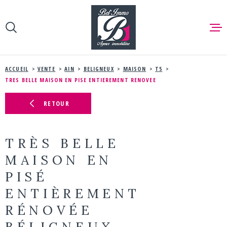
Aller
Aller
Aller
Aller
à
à
au
au
:
la
menu
contenu
recherche
principal
ACCUEIL
ACCUEIL
VENTE
AIN
BELIGNEUX
MAISON
T5
TRES BELLE MAISON EN PISE ENTIEREMENT RENOVEE
NOS BIEN
RETOUR
VENTE
NOS BIEN
TRÈS BELLE
MAISON EN
VENDRE
PISÉ
ENTIÈREMENT
ESTIMER
RÉNOVÉE
BÉLIGNEUX
NOTRE AG