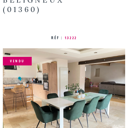
(01360)
ACTUALIT
CONTACT
RÉF :
13222
VENDU