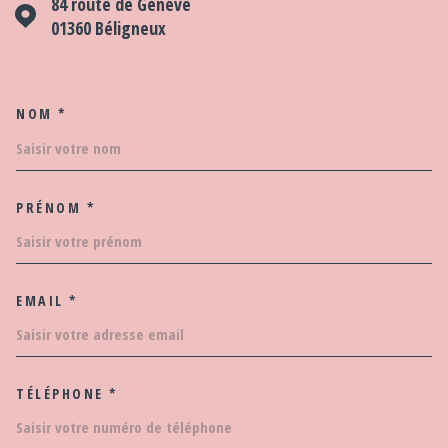
84 route de Genève
01360
Béligneux
NOM *
TRAD_MELTEM_VOSCOORDO
PRÉNOM *
EMAIL *
TÉLÉPHONE *